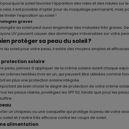
 pourquoi le soleil favorise l’apparition des rides et des ridules sur l
cela, il est possible d’opter pour du
maquillage permanent
, mais po
 limiter l’exposition au soleil !
thologies graves
olongée au soleil peut aussi engendrer des maladies très graves. De l
 rayons UV peuvent causer des dommages irréversibles sur votre pea
en protéger sa peau du soleil ?
s du soleil pour votre peau, il existe des moyens simples et efficace
 protection solaire
re peau, pensez à appliquer de la crème solaire avant chaque exposit
 des crèmes teintées trois en un, qui peuvent être utilisées comme fon
ont en plus une protection solaire intégrée.
important de bien choisir le degré de protection de votre crème solai
our les peaux claires, privilégiez les SPF 50, tandis que pour les peau
suffire.
apeau
orter un chapeau ou une casquette qui protège la peau de votre vis
du soleil et s’avère très efficace contre les coups de soleil.
nne alimentation