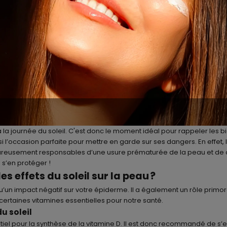
a la journée du soleil. C'est donc le moment idéal pour rappeler les bie
i l’occasion parfaite pour mettre en garde sur ses dangers. En effet,
ureusement responsables d’une usure prématurée de la peau et de ca
 s’en protéger !
es effets du soleil sur la peau ?
qu’un impact négatif sur votre épiderme. Il a également un rôle primor
 certaines vitamines essentielles pour notre santé.
du soleil
entiel pour la synthèse de la vitamine D. Il est donc recommandé de s