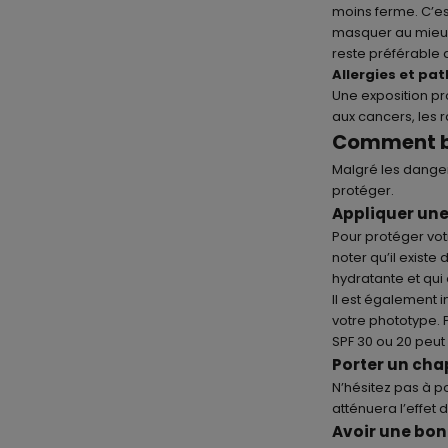
moins ferme. C’est
masquer au mieux 
reste préférable de
Allergies et pa
Une exposition pr
aux cancers, les
Comment bi
Malgré les danger
protéger.
Appliquer une
Pour protéger vot
noter qu’il existe
hydratante et qui 
Il est également 
votre phototype. P
SPF 30 ou 20 peut 
Porter un ch
N’hésitez pas à p
atténuera l’effet 
Avoir une bo