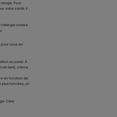
e visage. Pour
ur votre santé, il
’allergie solaire
u.
s pour vous en
ion au soleil. À
d de teint, crème
re en fonction de
x plus foncées, un
age. Cela