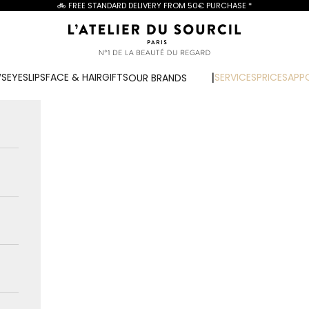
🚲 FREE STANDARD DELIVERY FROM
50€ PURCHASE
*
L'Atelier du Sourcil
WS
EYES
LIPS
FACE & HAIR
GIFTS
SERVICES
PRICES
APP
OUR BRANDS