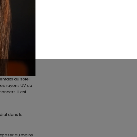
nfaits du soleil.
 les rayons UV du
ncers. Il est
dial dans la
’exposer au moins