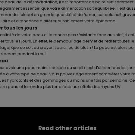
re peau de la déshydratation, il est important de boire suffisamment
est également essentiel que votre alimentation soit équilibrée. Il est aus
mmer de l’alcool en grande quantité et de fumer, car cela nuit grave
ulaire et a tendance à altérer durablement votre épiderme.
r tous les jours
asticité de votre peau et la rendre plus résistante face au soleil, il es
r tous les jours. En effet, le démaquillage permet de retirer toutes le
lage, que ce soit du
crayon sourcil
ou du blush ! La peau est alors pur
cilement pendant la nuit.
peau
r avoir une peau moins sensible au soleil c’est d’utiliser tous les jo
ée à votre type de peau. Vous pouvez également compléter votre ro
ues hydratants et des gommages au moins une fois par semaine. Ce
otre peau et la rendra plus forte face aux effets des rayons UV.
Read other articles