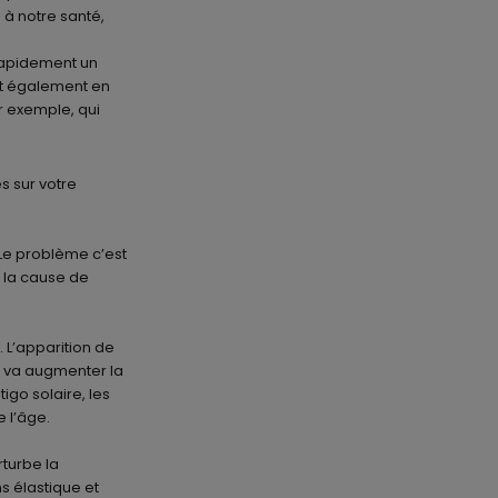
e à notre santé,
 rapidement un
met également en
r exemple, qui
s sur votre
 Le problème c’est
 la cause de
. L’apparition de
i va augmenter la
igo solaire, les
e l’âge.
rturbe la
s élastique et