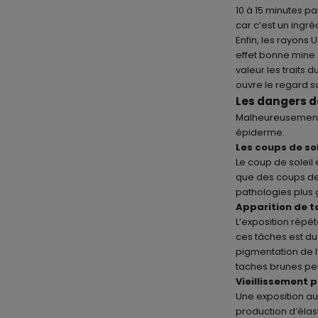
10 à 15 minutes pa
car c’est un ingré
Enfin, les rayons
effet bonne mine à
valeur les traits d
ouvre le regard 
Les dangers d
Malheureusement, 
épiderme.
Les coups de sol
Le coup de soleil
que des coups de 
pathologies plus
Apparition de 
L’exposition répét
ces tâches est du
pigmentation de l
taches brunes pe
Vieillissement 
Une exposition au
production d’élas