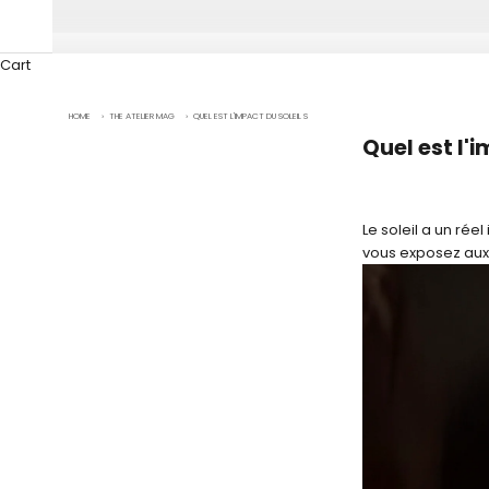
Cart
HOME
›
THE ATELIER MAG
›
QUEL EST L'IMPACT DU SOLEIL SUR LA PEAU ? BIENFAITS ET DANGERS
Quel est l'
Le soleil a un rée
vous exposez aux