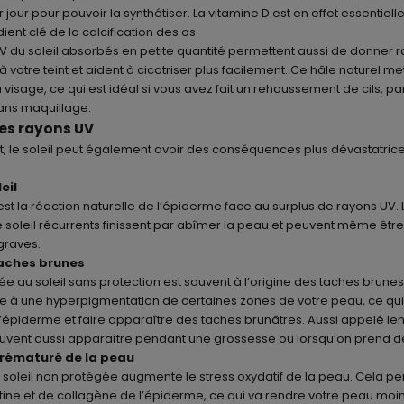
r jour pour pouvoir la synthétiser. La vitamine D est en effet essentiell
dient clé de la calcification des os.
 UV du soleil absorbés en petite quantité permettent aussi de donner
 votre teint et aident à cicatriser plus facilement. Ce hâle naturel 
u visage, ce qui est idéal si vous avez fait un
rehaussement de cils
, pa
sans maquillage.
es rayons UV
le soleil peut également avoir des conséquences plus dévastatrice
eil
 est la réaction naturelle de l’épiderme face au surplus de rayons UV.
soleil récurrents finissent par abîmer la peau et peuvent même être
 graves.
taches brunes
ée au soleil sans protection est souvent à l’origine des taches brunes
e à une hyperpigmentation de certaines zones de votre peau, ce qu
’épiderme et faire apparaître des taches brunâtres. Aussi appelé lent
uvent aussi apparaître pendant une grossesse ou lorsqu’on prend d
prématuré de la peau
 soleil non protégée augmente le stress oxydatif de la peau. Cela pe
tine et de collagène de l’épiderme, ce qui va rendre votre peau moin