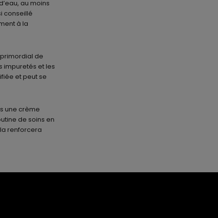
 d’eau, au moins
si conseillé
ment à la
t primordial de
s impuretés et les
ifiée et peut se
urs une crème
utine de soins en
la renforcera