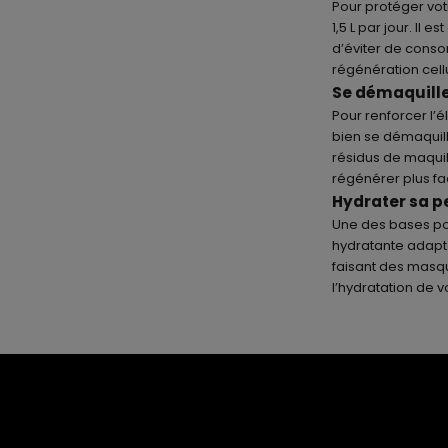
Pour protéger vot
1,5 L par jour. Il 
d’éviter de conso
régénération cell
Se démaquille
Pour renforcer l’él
bien se démaquille
résidus de maquil
régénérer plus fa
Hydrater sa 
Une des bases pou
hydratante adapt
faisant des masq
l’hydratation de v