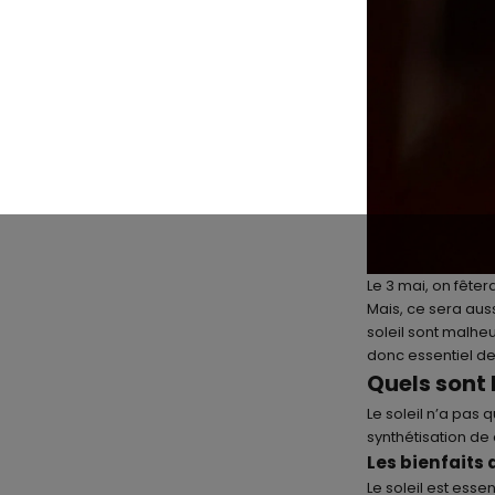
Le 3 mai, on fêter
Mais, ce sera auss
soleil sont malhe
donc essentiel de
Quels sont l
Le soleil n’a pas 
synthétisation de
Les bienfaits 
Le soleil est ess