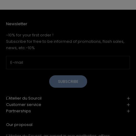
Newsletter
-10% for your first order !
Subscribe for free to be informed of promotions, flash sales,
news, etc.-10%
SUBSCRIBE
L'Atelier du Sourcil
Customer service
Partnerships
Our proposal
L’Atelier du Sourcil, an expert in eye aesthetics, offers