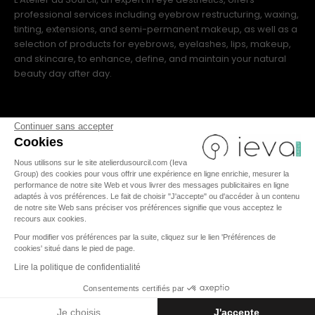
professional services including eyebrow restructuring, waxing,
tinting, extensions, and semi-permanent makeup, as well as a
selection of products for eyebrows, eyelashes, lips, makeup,
and skincare, to enhance, define, and maintain your natural
beauty day after day.
Continuer sans accepter
Cookies
Nous utilisons sur le site atelierdusourcil.com (Ieva
FR
|
IT
|
US
|
ES
|
EN
Group) des cookies pour vous offrir une expérience en ligne enrichie, mesurer la
performance de notre site Web et vous livrer des messages publicitaires en ligne
adaptés à vos préférences. Le fait de choisir "J'accepte" ou d'accéder à un contenu
de notre site Web sans préciser vos préférences signifie que vous acceptez le
recours aux cookies.
TERMS AND CONDITIONS
Pour modifier vos préférences par la suite, cliquez sur le lien 'Préférences de
cookies' situé dans le pied de page.
LEGAL NOTICES
PRIVACY POLICY
Lire la politique de confidentialité
Consentements certifiés par
© 2026 - L'Atelier du Sourcil all rights reserved
Je choisis
J'accepte