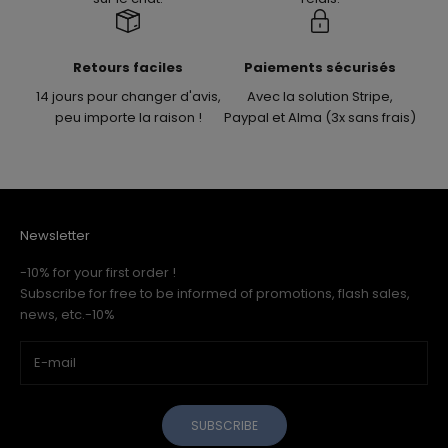
Retours faciles
Paiements sécurisés
14 jours pour changer d'avis,
Avec la solution Stripe,
peu importe la raison !
Paypal et Alma (3x sans frais)
Newsletter
-10% for your first order !
Subscribe for free to be informed of promotions, flash sales,
news, etc.-10%
SUBSCRIBE