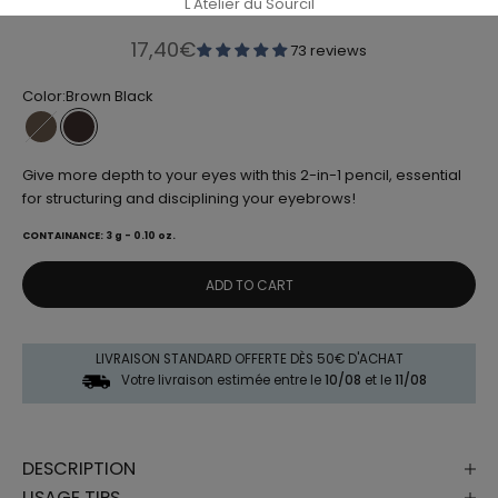
L'Atelier du Sourcil
Sale price
17,40€
73 reviews
Color:
Brown Black
Mole
Brown Black
Give more depth to your eyes with this 2-in-1 pencil, essential
for structuring and disciplining your eyebrows!
CONTAINANCE: 3 g - 0.10 oz.
ADD TO CART
LIVRAISON STANDARD OFFERTE DÈS 50€ D'ACHAT
Votre livraison estimée entre le
10/08
et le
11/08
DESCRIPTION
USAGE TIPS