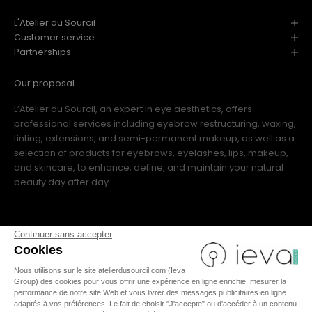
L'Atelier du Sourcil
Customer service
Partnerships
Our proposal
L’Atelier du Sourcil, an expert in eye aesthetics, offers
professional services including eyebrow restructuring, waxing,
tinting, extensions, and semi-permanent makeup, as well as a
selection of products for eyebrows, eyelashes, lips, makeup,
and skincare, to enhance, define, and maintain your natural
beauty day after day.
Continuer sans accepter
Cookies
Nous utilisons sur le site atelierdusourcil.com (Ieva
FR
|
IT
|
US
|
ES
|
EN
Group) des cookies pour vous offrir une expérience en ligne enrichie, mesurer la
performance de notre site Web et vous livrer des messages publicitaires en ligne
adaptés à vos préférences. Le fait de choisir "J'accepte" ou d'accéder à un contenu