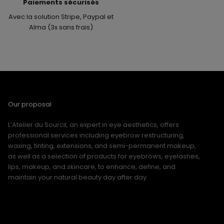
Paiements sécurisés
Avec la solution Stripe, Paypal et
Alma (3x sans frais)
Our proposal
L’Atelier du Sourcil, an expert in eye aesthetics, offers
professional services including eyebrow restructuring,
waxing, tinting, extensions, and semi-permanent makeup,
as well as a selection of products for eyebrows, eyelashes,
lips, makeup, and skincare, to enhance, define, and
maintain your natural beauty day after day.