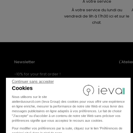
A votre service
À votre service du lundi au
vendredi de 9h à 17h30 ici et sur le
chat.
Newsletter
L'Ateli
-10% for your first order !
Subscribe for free to be informed of
Continuer sans accepter
promotions, flash sales, news, etc.-10%
Cookies
Nous utilisons sur le site
atelierdusourcil.com (Ieva Group) des cookies pour vous offrir une expérience
en ligne enrichie, mesurer la performance de notre site Web et vous livrer des
messages publicitaires en ligne adaptés à vos préférences. Le fait de choisir
"J'accepte" ou d'accéder à un contenu de notre site Web sans préciser vos
SUBSCRIBE
préférences signifie que vous acceptez le recours aux cookies.
Pour modifier vos préférences par la suite, cliquez sur le lien 'Préférences de