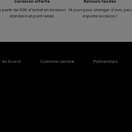
Livraison offerte
Retours faciles
A partir de 50€ d'achat en livraison
14 jours pour changer d'avis, peu
standard et point relais.
importe la raison !
er du Sourcil
Customer service
Partnerships