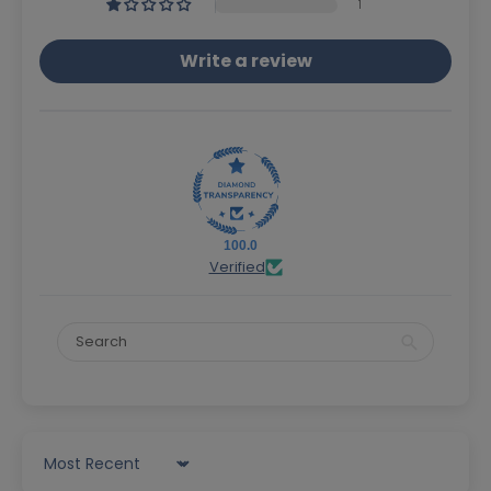
1
Write a review
100.0
Verified
Sort by