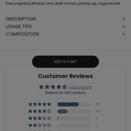
Decongest puffiness and dark circles, plump up, regenerate
DESCRIPTION
USAGE TIPS
COMPOSITION
ADD TO CART
Customer Reviews
4.59 out of 5
Based on 106 reviews
69
33
3
0