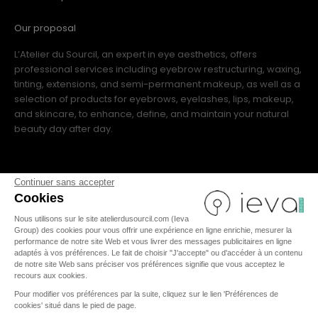
Our proposal
L’Atelier du Sourcil, an expert in eye aesthetics, offers
professional services including eyebrow restructuring, waxing,
tinting, extensions, and semi-permanent makeup, as well as a
selection of products for eyebrows, eyelashes, lips, makeup,
and skincare, to enhance, define, and maintain your natural
beauty day after day.
Continuer sans accepter
Cookies
Nous utilisons sur le site atelierdusourcil.com (Ieva
FR
|
IT
|
US
|
ES
|
EN
Group) des cookies pour vous offrir une expérience en ligne enrichie, mesurer la
performance de notre site Web et vous livrer des messages publicitaires en ligne
adaptés à vos préférences. Le fait de choisir "J'accepte" ou d'accéder à un contenu
de notre site Web sans préciser vos préférences signifie que vous acceptez le
recours aux cookies.
TERMS AND CONDITIONS
Pour modifier vos préférences par la suite, cliquez sur le lien 'Préférences de
cookies' situé dans le pied de page.
LEGAL NOTICES