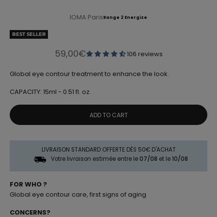
IOMA Paris
Range 2 Energize
BEST SELLER
Sale price
59,00€
106 reviews
Global eye contour treatment to enhance the look.
CAPACITY: 15ml - 0.51 fl. oz.
ADD TO CART
LIVRAISON STANDARD OFFERTE DÈS 50€ D'ACHAT
Votre livraison estimée entre le
07/08
et le
10/08
FOR WHO ?
Global eye contour care, first signs of aging
CONCERNS?