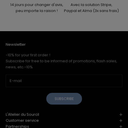
14 jours pour changer d'avis,
Avec la solution Stripe,
peu importe la raison !
Paypal et Alma (3x sans frais)
Newsletter
-10% for your first order !
Subscribe for free to be informed of promotions, flash sales,
news, etc.-10%
SUBSCRIBE
L'Atelier du Sourcil
Customer service
Partnerships