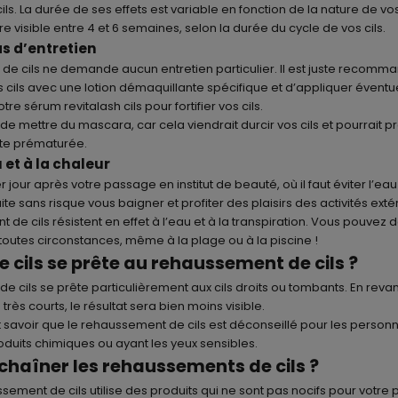
ls. La durée de ses effets est variable en fonction de la nature de vos 
tre visible entre 4 et 6 semaines, selon la durée du cycle de vos cils.
s d’entretien
e cils ne demande aucun entretien particulier. Il est juste recomm
 cils avec une lotion démaquillante spécifique et d’appliquer évent
otre sérum
revitalash cils
pour fortifier vos cils.
 de mettre du mascara, car cela viendrait durcir vos cils et pourrait 
ute prématurée.
u et à la chaleur
 jour après votre passage en institut de beauté, où il faut éviter l’eau 
e sans risque vous baigner et profiter des plaisirs des activités extér
de cils résistent en effet à l’eau et à la transpiration. Vous pouvez
toutes circonstances, même à la plage ou à la piscine !
e cils se prête au rehaussement de cils ?
e cils se prête particulièrement aux cils droits ou tombants. En reva
 très courts, le résultat sera bien moins visible.
aut savoir que le rehaussement de cils est déconseillé pour les person
oduits chimiques ou ayant les yeux sensibles.
chaîner les rehaussements de cils ?
sement de cils utilise des produits qui ne sont pas nocifs pour votre 