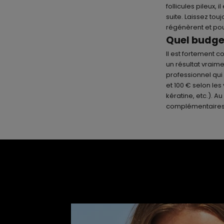
follicules pileux
suite. Laissez to
régénèrent et pou
Quel budget
Il est fortement c
un résultat vraime
professionnel qui
et 100 € selon les
kératine, etc.). A
complémentaires (