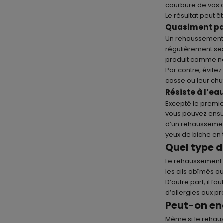
courbure de vos ci
Le résultat peut ê
Quasiment pa
Un rehaussement d
régulièrement ses
produit comme n
Par contre, évitez
casse ou leur ch
Résiste à l’ea
Excepté le premier
vous pouvez ensuit
d’un rehaussement 
yeux de biche en 
Quel type d
Le rehaussement d
les cils abîmés ou
D’autre part, il f
d’allergies aux pr
Peut-on en
Même si le rehaus