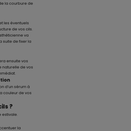
de la courbure de
et les éventuels
cture de vos cils.
esthéticienne va
suite de fixer la
lera ensuite vos
e naturelle de vos
 immédiat.
ation
ion d’un sérum à
la couleur de vos
ils ?
 estivale.
ccentuer la