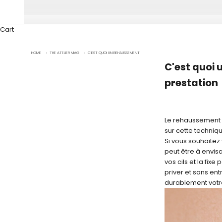
Cart
HOME
›
THE ATELIER MAG
›
C'EST QUOI UN REHAUSSEMENT DE CILS ? TOUT SAVOIR SUR CETTE PRESTATIO
C'est quoi 
prestation
Le rehaussement d
sur cette techniqu
Si vous souhaitez
peut être à envis
vos cils et la fix
priver et sans en
durablement votr