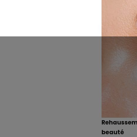
Rehaussemen
beauté