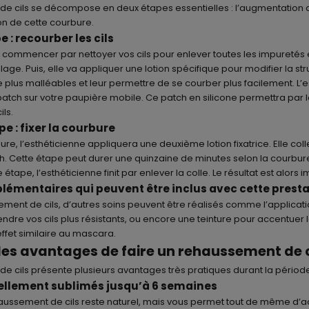
e cils
se décompose en deux étapes essentielles : l’augmentation 
tion de cette courbure.
 : recourber les cils
a commencer par nettoyer vos cils pour enlever toutes les impuretés 
age. Puis, elle va appliquer une lotion spécifique pour modifier la stru
e plus malléables et leur permettre de se courber plus facilement. L’
patch sur votre paupière mobile. Ce patch en silicone permettra par la 
ls.
e : fixer la courbure
bure, l’esthéticienne appliquera une deuxième lotion fixatrice. Elle col
tch. Cette étape peut durer une quinzaine de minutes selon la courbur
re étape, l’esthéticienne finit par enlever la colle. Le résultat est alors
plémentaires qui peuvent être inclus avec cette prest
ement de cils, d’autres soins peuvent être réalisés comme l’applicat
endre vos cils plus résistants, ou encore une teinture pour accentuer 
effet similaire au mascara.
les avantages de faire un rehaussement de c
e cils présente plusieurs avantages très pratiques durant la période
rellement sublimés jusqu’à 6 semaines
aussement de cils reste naturel, mais vous permet tout de même d’a