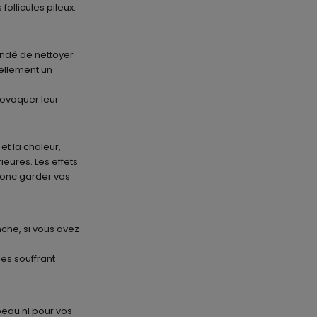
follicules pileux.
andé de nettoyer
uellement un
provoquer leur
et la chaleur,
ieures. Les effets
 donc garder vos
nche, si vous avez
nes souffrant
peau ni pour vos