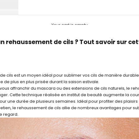
Your cart is empty
N
un rehaussement de cils ? Tout savoir sur cet
e cils est un moyen idéal pour sublimer vos cils de manière durable. 
e de plus en plus prisée durant la saison estivale.
 vous affranchir du mascara ou des
extensions de cils naturels
, le re
ager. Cette technique réalisée en institut de beauté augmente la cou
e pour une durée de plusieurs semaines. Idéal pour profiter des plaisirs
tretien, le rehaussement de cils allie de nombreux avantages pour su
e regard.