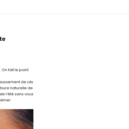
te
On fait le point
haussement de cils
rbure naturelle de
 de l’été sans vous
blimer