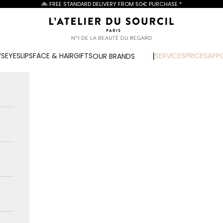
🚲 FREE STANDARD DELIVERY FROM
50€ PURCHASE
*
L'Atelier du Sourcil
WS
EYES
LIPS
FACE & HAIR
GIFTS
SERVICES
PRICES
APP
OUR BRANDS