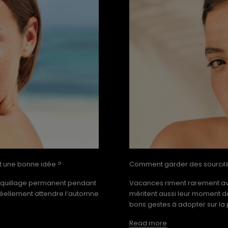
t une bonne idée ?
Comment garder des sourcils 
maquillage permanent pendant
Vacances riment rarement ave
il réellement attendre l’automne
méritent aussi leur moment de g
bons gestes à adopter sur la 
Read more