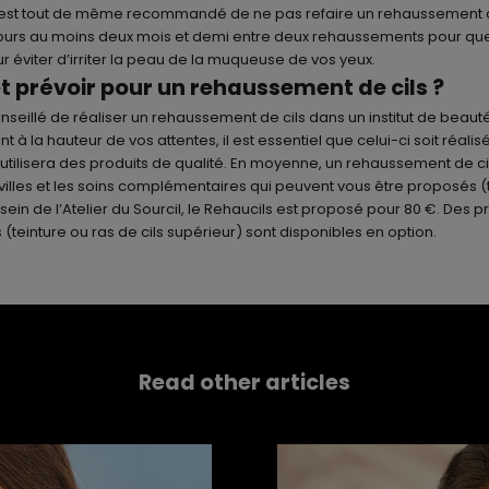
, il est tout de même recommandé de ne pas refaire un rehaussement d
ujours au moins deux mois et demi entre deux rehaussements pour que
r éviter d’irriter la peau de la muqueuse de vos yeux.
 prévoir pour un rehaussement de cils ?
onseillé de réaliser un rehaussement de cils dans un institut de beaut
nt à la hauteur de vos attentes, il est essentiel que celui-ci soit réalis
 utilisera des produits de qualité. En moyenne, un rehaussement de ci
 villes et les soins complémentaires qui peuvent vous être proposés (t
u sein de l’Atelier du Sourcil, le Rehaucils est proposé pour 80 €. Des p
teinture ou ras de cils supérieur) sont disponibles en option.
Read other articles