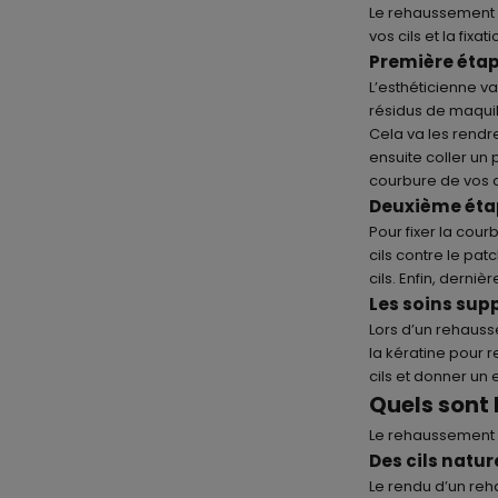
Le
rehaussement d
vos cils et la fixa
Première étape
L’esthéticienne v
résidus de maquill
Cela va les rendr
ensuite coller un 
courbure de vos ci
Deuxième étap
Pour fixer la cour
cils contre le pa
cils. Enfin, derniè
Les soins sup
Lors d’un rehauss
la kératine pour r
cils et donner un 
Quels sont 
Le rehaussement d
Des cils natu
Le rendu d’un reh