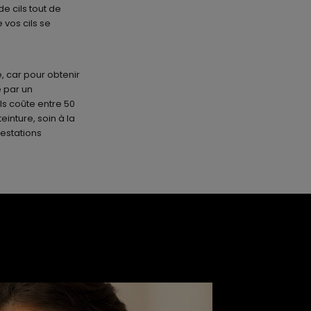
e cils tout de
 vos cils se
é, car pour obtenir
é par un
ls coûte entre 50
einture, soin à la
restations