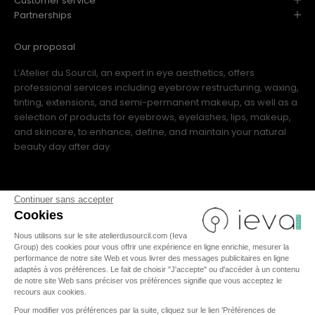
Customer service
Partnerships
Our proposal
L’Atelier du Sourcil, an expert in eye aesthetics, offers
professional services including eyebrow restructuring, waxing,
tinting, extensions, and semi-permanent makeup, as well as a
selection of products for eyebrows, eyelashes, lips, makeup,
and skincare, to enhance, define, and maintain your natural
beauty day after day.
Continuer sans accepter
Cookies
Nous utilisons sur le site atelierdusourcil.com (Ieva
FR
|
IT
|
US
|
ES
|
EN
Group) des cookies pour vous offrir une expérience en ligne enrichie, mesurer la
performance de notre site Web et vous livrer des messages publicitaires en ligne
adaptés à vos préférences. Le fait de choisir "J'accepte" ou d'accéder à un contenu
de notre site Web sans préciser vos préférences signifie que vous acceptez le
recours aux cookies.
TERMS AND CONDITIONS
Pour modifier vos préférences par la suite, cliquez sur le lien 'Préférences de