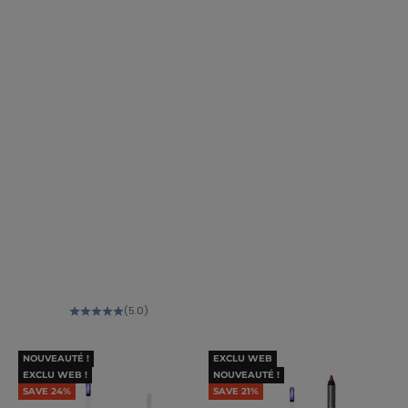
NudeCB8587
Nude974246
NudeA7523B
NudeC25A3D
NudeCB7867
NudeD9817F
VioletAB5471
Violet9B5676
VioletCF729D
OrangeEA6354
OrangeF7674F
OrangeF73C1D
OrangeC73C33
OrangeE93F3F
OrangeE55B53
(5.0)
NOUVEAUTÉ !
EXCLU WEB
EXCLU WEB !
NOUVEAUTÉ !
SAVE 24%
SAVE 21%