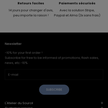
Retours faciles
Paiements sécurisés
14 jours pour changer d'avis,
Avec la solution Stripe,
peu importe la raison !
Paypal et Alma (3x sans frais)
Newsletter
-10% for your first order !
Subscribe for free to be informed of promotions, flash sales,
news, etc.-10%
SUBSCRIBE
L'Atelier du Sourcil