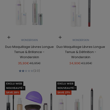
Choose options
Choose options
WONDERSKIN
WONDERSKIN
Duo Maquillage Lèvres Longue
Duo Maquillage Lèvres Longue
Tenue & Brillance -
Tenue & Définition -
Wonderskin
Wonderskin
Sale price
Regular price
Sale price
Regular price
35,90€
46,95€
34,90€
43,95€
(2.0)
EXCLU WEB
EXCLU WEB
NOUVEAUTÉ !
NOUVEAUTÉ !
SAVE 28%
SAVE 27%