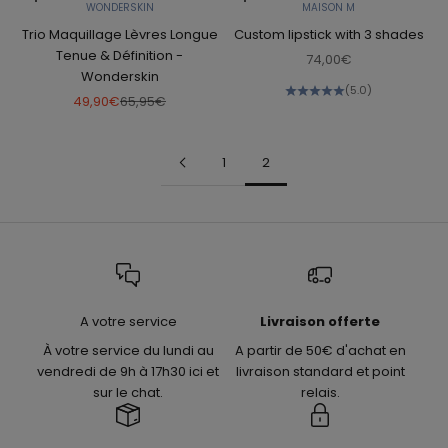
WONDERSKIN
MAISON M
Trio Maquillage Lèvres Longue
Custom lipstick with 3 shades
Tenue & Définition -
Sale price
74,00€
Wonderskin
(5.0)
Sale price
Regular price
49,90€
65,95€
1
2
A votre service
Livraison offerte
À votre service du lundi au
A partir de 50€ d'achat en
vendredi de 9h à 17h30 ici et
livraison standard et point
sur le chat.
relais.