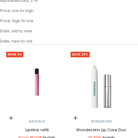
Alphabetically, Z-A
Price, low to high
Price, high to low
Date, old to new
Date, new to old
SAVE 5%
SAVE 27%
Choose options
Add to cart
MAISON M
WONDERSKIN
Lipstick refill
Wonderskin Lip Care Duo
Sale price
Regular price
Sale price
Regular price
From
18,00€
19,00€
29,80€
41,00€