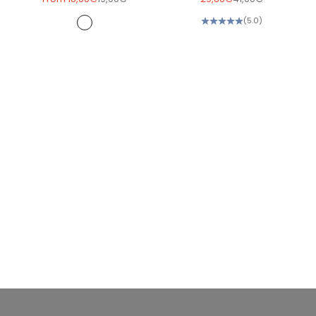
Color
(5.0)
RedDA0000
RedC10404
RedEC0000
RedEB1E37
RedD61B32
Red8B041D
RoseA60C3A
RoseE55A6A
RoseAE2939
RoseDB5762
RoseE82060
RoseF04C7A
RoseCD404E
RoseE96F7B
RoseC74F5D
NudeB65863
NudeA34E46
NudeD66A49
Nudeb2626a