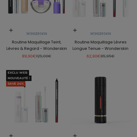
Choose options
Choose options
WONDERSKIN
WONDERSKIN
Routine Maquillage Teint,
Routine Maquillage Lèvres
Lèvres & Regard - Wonderskin
Longue Tenue - Wonderskin
Sale price
Regular price
Sale price
Regular price
89,90€
125,00€
62,90€
85,95€
EXCLU WEB
NOUVEAUTÉ !
SAVE 24%
Choose options
Add to cart