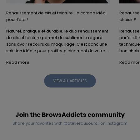
Rehaussement de cils et teinture : le combo idéal
Rehausseme
pour l’été !
choisir ?
Naturel, pratique et durable, le duo rehaussement
Rehausseme
de cils et teinture permet de sublimer le regard
parfois êt
sans avoir recours au maquillage. C’est donc une
techniques
solution idéale pour profiter pleinement de votre...
bon choix.
Read more
Read mor
VIEW ALL ARTICLES
Join the BrowsAddicts community
Share your favorites with @atelierdusourcil on Instagram