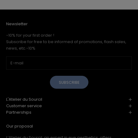
Newsletter
-10% for your first order !
Subscribe for free to be informed of promotions, flash sales,
news, etc.-10%
SUBSCRIBE
L'Atelier du Sourcil
Customer service
Partnerships
Our proposal
L’Atelier du Sourcil, an expert in eye aesthetics, offers