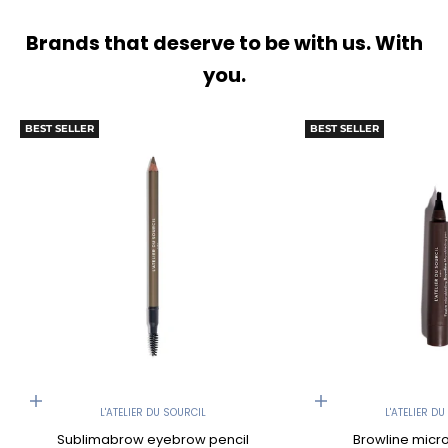
Brands that deserve to be with us. With
you.
BEST SELLER
BEST SELLER
Choose options
Choose options
L'ATELIER DU SOURCIL
L'ATELIER D
Sublimabrow eyebrow pencil
Browline micro