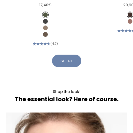
Sale price
Sale 
17,40€
20,9
Color
Col
Almond
d
Ebony
c
Sand
Mole
(4.7)
SEE ALL
Shop the look!
The essential look? Here of course.