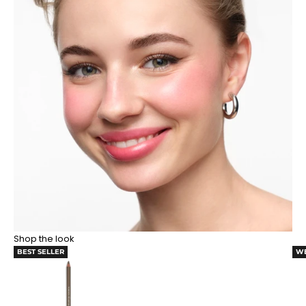
Shop the look
BEST SELLER
WE