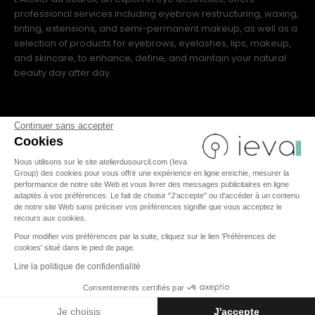
professional services including eyebrow restructuring, waxing,
tinting, extensions, and semi-permanent makeup, as well as a
selection of products for eyebrows, eyelashes, lips, makeup,
and skincare, to enhance, define, and maintain your natural
beauty day after day.
Continuer sans accepter
Cookies
Nous utilisons sur le site atelierdusourcil.com (Ieva
FR
|
IT
|
US
|
ES
|
EN
Group) des cookies pour vous offrir une expérience en ligne enrichie, mesurer la
performance de notre site Web et vous livrer des messages publicitaires en ligne
adaptés à vos préférences. Le fait de choisir "J'accepte" ou d'accéder à un contenu
de notre site Web sans préciser vos préférences signifie que vous acceptez le
recours aux cookies.
TERMS AND CONDITIONS
Pour modifier vos préférences par la suite, cliquez sur le lien 'Préférences de
cookies' situé dans le pied de page.
LEGAL NOTICES
PRIVACY POLICY
Lire la politique de confidentialité
Consentements certifiés par
© 2026 - L'Atelier du Sourcil all rights reserved
Je choisis
J'accepte