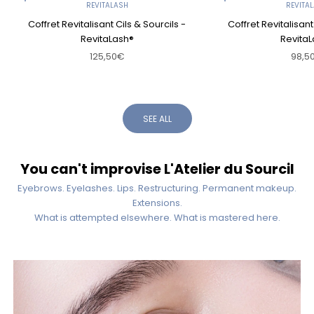
REVITALASH
REVITA
Coffret Revitalisant Cils & Sourcils -
Coffret Revitalisant
RevitaLash®
Revita
Sale price
Sale 
125,50€
98,5
SEE ALL
You can't improvise L'Atelier du Sourcil
Eyebrows. Eyelashes. Lips. Restructuring. Permanent makeup.
Extensions.
What is attempted elsewhere. What is mastered here.