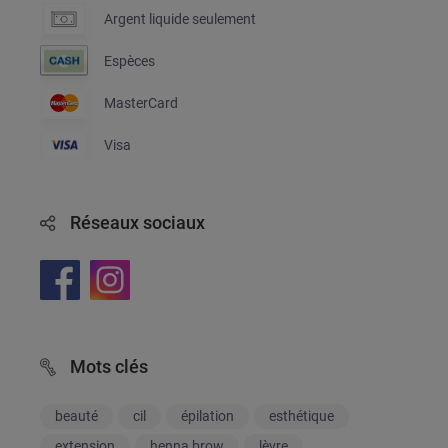
Argent liquide seulement
Espèces
MasterCard
Visa
Réseaux sociaux
Mots clés
beauté
cil
épilation
esthétique
extension
henna brow
lèvre