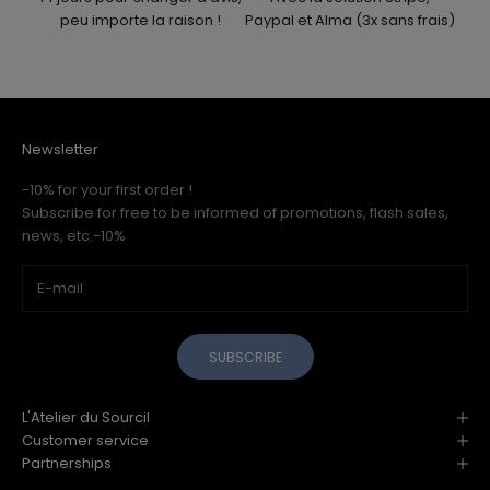
peu importe la raison !
Paypal et Alma (3x sans frais)
Newsletter
-10% for your first order !
Subscribe for free to be informed of promotions, flash sales,
news, etc.-10%
SUBSCRIBE
L'Atelier du Sourcil
Customer service
Partnerships