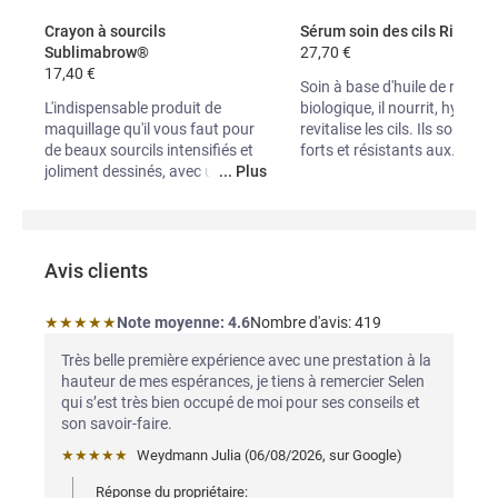
Crayon à sourcils 
Sérum soin des cils Ricigel
Sublimabrow®
27,70 €
17,40 €
Soin à base d'huile de ricin
L'indispensable produit de
biologique, il nourrit, hydrate
maquillage qu'il vous faut pour
revitalise les cils. Ils sont plu
de beaux sourcils intensifiés et
forts et résistants aux
...
joliment dessinés, avec une
...
Plus
maquillage, et tombent moin
longue tenue. Disponible en 4
Idéal pour un effet makeup
teintes.
mouillé.
Avis clients
★★★★★
Note moyenne: 4.6 étoiles
Note moyenne:
4.6
Nombre d'avis:
419 
Très belle première expérience avec une prestation à la 
hauteur de mes espérances, je tiens à remercier Selen 
qui s’est très bien occupé de moi pour ses conseils et 
son savoir-faire.
★★★★★
Weydmann Julia
 (
06/08/2026
,
sur
Google
)
Réponse du propriétaire: