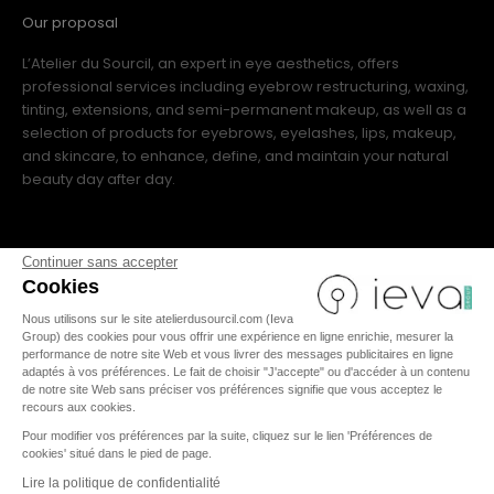
Our proposal
L’Atelier du Sourcil, an expert in eye aesthetics, offers
professional services including eyebrow restructuring, waxing,
tinting, extensions, and semi-permanent makeup, as well as a
selection of products for eyebrows, eyelashes, lips, makeup,
and skincare, to enhance, define, and maintain your natural
beauty day after day.
Continuer sans accepter
Cookies
Nous utilisons sur le site atelierdusourcil.com (Ieva
FR
|
IT
|
US
|
ES
|
EN
Group) des cookies pour vous offrir une expérience en ligne enrichie, mesurer la
performance de notre site Web et vous livrer des messages publicitaires en ligne
adaptés à vos préférences. Le fait de choisir "J'accepte" ou d'accéder à un contenu
de notre site Web sans préciser vos préférences signifie que vous acceptez le
recours aux cookies.
TERMS AND CONDITIONS
Pour modifier vos préférences par la suite, cliquez sur le lien 'Préférences de
cookies' situé dans le pied de page.
LEGAL NOTICES
PRIVACY POLICY
Lire la politique de confidentialité