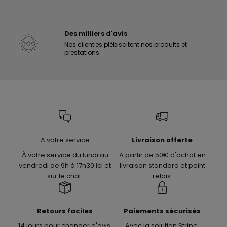
Des milliers d'avis
Nos client·es plébiscitent nos produits et
prestations.
A votre service
Livraison offerte
À votre service du lundi au
A partir de 50€ d'achat en
vendredi de 9h à 17h30 ici et
livraison standard et point
sur le chat.
relais.
Retours faciles
Paiements sécurisés
14 jours pour changer d'avis,
Avec la solution Stripe,