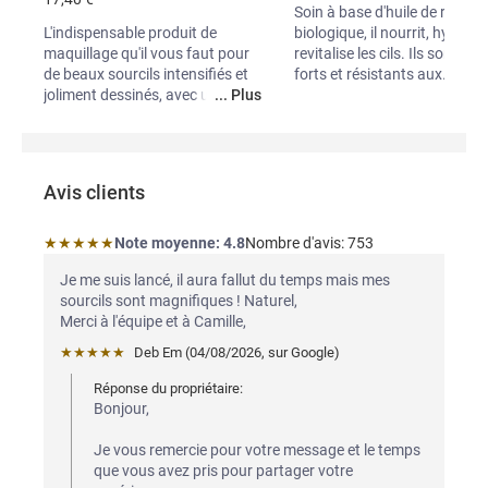
Soin à base d'huile de ricin
L'indispensable produit de
biologique, il nourrit, hydrate
maquillage qu'il vous faut pour
revitalise les cils. Ils sont plu
de beaux sourcils intensifiés et
forts et résistants aux
...
joliment dessinés, avec une
...
Plus
maquillage, et tombent moin
longue tenue. Disponible en 4
Idéal pour un effet makeup
teintes.
mouillé.
Avis clients
★★★★★
Note moyenne: 4.8 étoiles
Note moyenne:
4.8
Nombre d'avis:
753 
Je me suis lancé, il aura fallut du temps mais mes 
sourcils sont magnifiques ! Naturel,

Merci à l'équipe et à Camille,
★★★★★
Deb Em
 (
04/08/2026
,
sur
Google
)
Réponse du propriétaire:
Bonjour,

Je vous remercie pour votre message et le temps 
que vous avez pris pour partager votre 