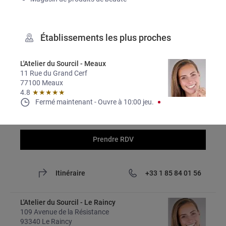
Établissements les plus proches
L'Atelier du Sourcil - Meaux
11 Rue du Grand Cerf
77100 Meaux
4.8
★★★★★
Fermé maintenant
- 
Ouvre à
10:00
jeu.
Prendre RDV
Itinéraire
+33 1 85 84 01 56
L'Atelier du Sourcil - Le Raincy
109 Avenue de la Résistance
93340 Le Raincy