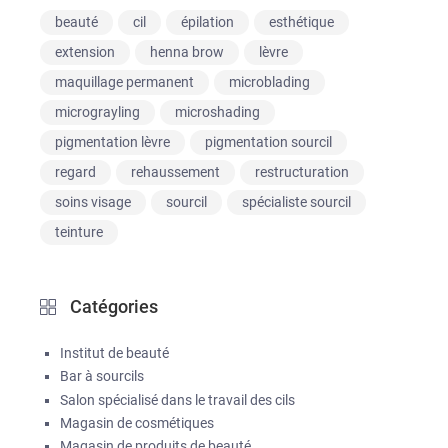
beauté
cil
épilation
esthétique
extension
henna brow
lèvre
maquillage permanent
microblading
micrograyling
microshading
pigmentation lèvre
pigmentation sourcil
regard
rehaussement
restructuration
soins visage
sourcil
spécialiste sourcil
teinture
Catégories
Institut de beauté
Bar à sourcils
Salon spécialisé dans le travail des cils
Magasin de cosmétiques
Magasin de produits de beauté