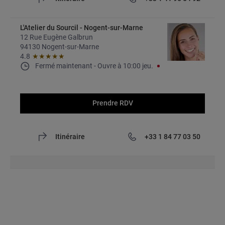
L'Atelier du Sourcil - Nogent-sur-Marne
12 Rue Eugène Galbrun
94130 Nogent-sur-Marne
4.8
★★★★★
Fermé maintenant
- 
Ouvre à
10:00
jeu.
Prendre RDV
Itinéraire
+33 1 84 77 03 50